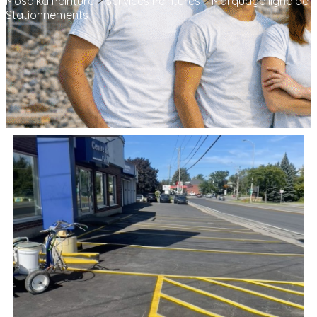
Mosaika Peinture
>
Services Peintures
>
Marquage ligne de
Stationnements