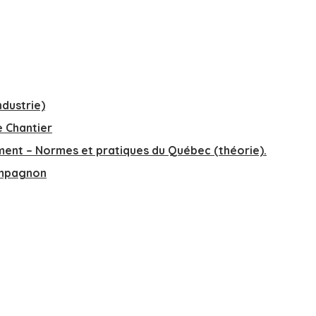
ndustrie)
e Chantier
ment – Normes et pratiques du Québec (théorie).
ompagnon