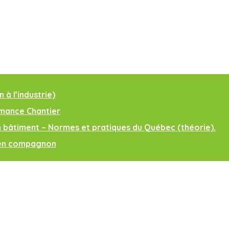
à l’industrie)
rmance Chantier
 bâtiment – Normes et pratiques du Québec (théorie).
men compagnon