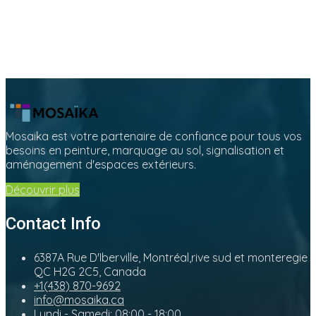
Mosaika est votre partenaire de confiance pour tous vos
besoins en peinture, marquage au sol, signalisation et
aménagement d'espaces extérieurs.
Découvrir plus
Contact Info
6387A Rue D'Iberville, Montréal,rive sud et monteregie
QC H2G 2C5, Canada
+1(438) 870-9692
info@mosaika.ca
Lundi - Samedi: 08:00 - 18:00